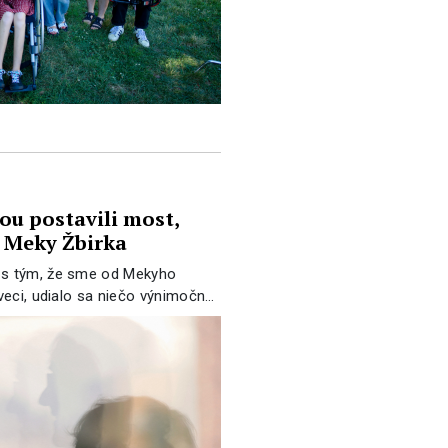
u postavili most,
l Meky Žbirka
 s tým, že sme od Mekyho
 veci, udialo sa niečo výnimočn…