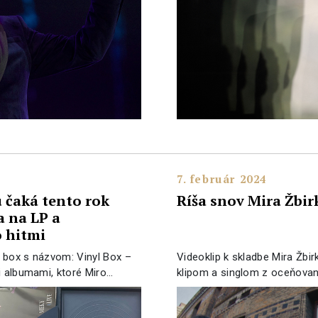
7. február 2024
 čaká tento rok
Ríša snov Mira Žbir
a na LP a
o hitmi
P box s názvom: Vinyl Box –
Videoklip k skladbe Mira Žbir
i albumami, ktoré Miro…
klipom a singlom z oceňova