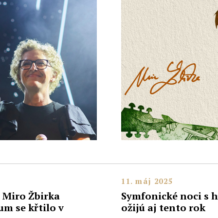
11. máj 2025
í Miro Žbirka
Symfonické noci s 
m se křtilo v
ožijú aj tento rok