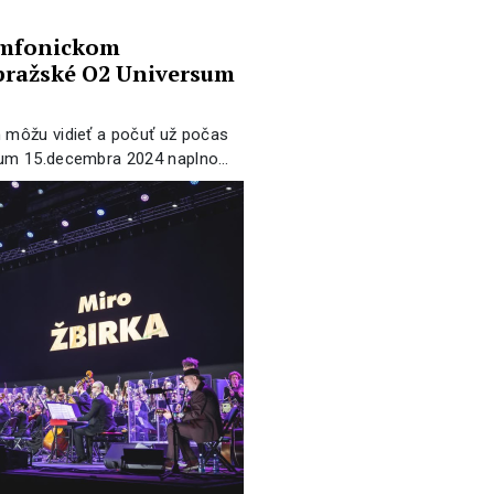
ymfonickom
 pražské O2 Universum
h môžu vidieť a počuť už počas
rsum 15.decembra 2024 naplno…