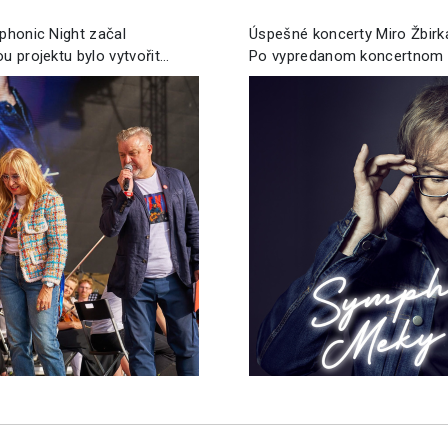
mphonic Night začal
Úspešné koncerty Miro Žbirk
u projektu bylo vytvořit…
Po vypredanom koncertnom š