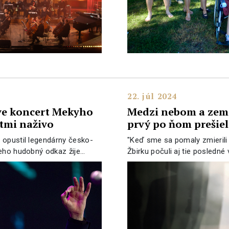
22. júl 2024
ve koncert Mekyho
Medzi nebom a zemo
itmi naživo
prvý po ňom prešie
 opustil legendárny česko-
"Keď sme sa pomaly zmierili
Jeho hudobný odkaz žije…
Žbirku počuli aj tie posledné