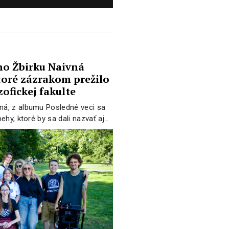
ho Žbirku Naivná
toré zázrakom prežilo
zofickej fakulte
vná, z albumu Posledné veci sa
behy, ktoré by sa dali nazvať aj…