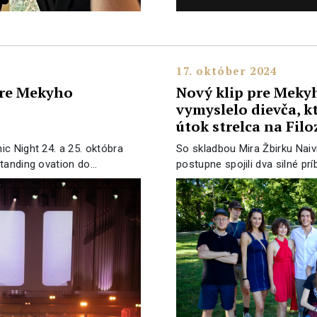
17. október 2024
re Mekyho
Nový klip pre Meky
vymyslelo dievča, k
útok strelca na Filo
c Night 24. a 25. októbra
So skladbou Mira Žbirku Nai
standing ovation do…
postupne spojili dva silné prí