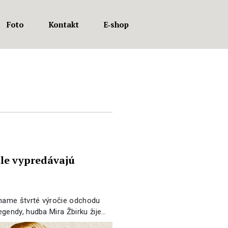
Foto
Kontakt
E‑shop
ále vypredávajú
íname štvrté výročie odchodu
gendy, hudba Mira Žbirku žije…