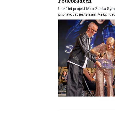
Poděbradech
Unikátní projekt Miro Žbirka Sy
připravovat ještě sám Meky. Ideo