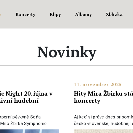
y
Koncerty
Klipy
Albumy
Zblízka
Novinky
11. november 2025
 Night 20. října v
Hity Mira Žbirku st
ivní hudební
koncerty
 operní pěvkyně Soňa
Aj keď si práve dnes pripom
 Miro Žbirka Symphonic…
česko-slovenskej hudobnej le