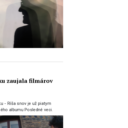
ku zaujala filmárov
ku - Ríša snov je už piatym
ného albumu Posledné veci.