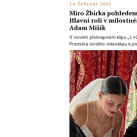
14. február 2025
Miro Žbirka pohledem
Hlavní roli v milostné
Adam Mišík
V novém překvapivém klipu „z v
Premiéra nového videoklipu k pís