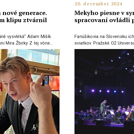
20. december 2024
 nové generace.
Mekyho piesne v s
m klipu ztvárnil
spracovaní ovládli
ůně vysvléká“ Adam Mišík.
Fanúšikovia na Slovensku ic
ni Mira Žbirky Z tej vône…
sviatkov. Pražské O2 Unive