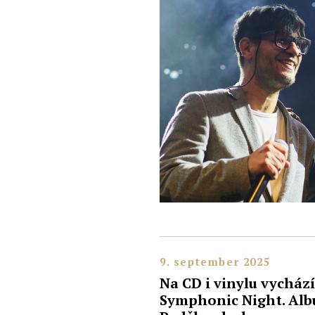
9. september 2025
Na CD i vinylu vycház
Symphonic Night. Albu