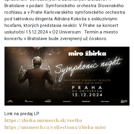
Bratislave v podaní Symfonického orchestra Slovenského
rozhlasu a v Prahe Karlovarského symfonického orchestra
pod taktovkou dirigenta Adriána Kokoša s exkluzívnymi
hosťami, ktorých predstavia neskôr. V Prahe sa koncert
uskutoční 15.12.2024 v O2 Universum . Termín a miesto
koncertu v Bratislave bude zverejnený už čoskoro.
Link na predaj LP:
https://zbirka.unimerch.sk/vsetko
https://unimerch.cz/collections/zbirka-miro