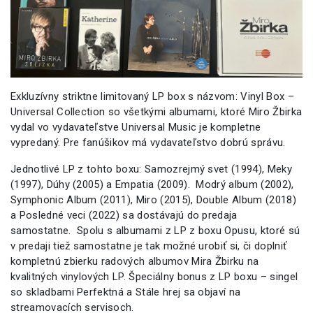
Exkluzívny striktne limitovaný LP box s názvom: Vinyl Box –
Universal Collection so všetkými albumami, ktoré Miro Žbirka
vydal vo vydavateľstve Universal Music je kompletne
vypredaný. Pre fanúšikov má vydavateľstvo dobrú správu.
Jednotlivé LP z tohto boxu: Samozrejmý svet (1994), Meky
(1997), Dúhy (2005) a Empatia (2009). Modrý album (2002),
Symphonic Album (2011), Miro (2015), Double Album (2018)
a Posledné veci (2022) sa dostávajú do predaja
samostatne. Spolu s albumami z LP z boxu Opusu, ktoré sú
v predaji tiež samostatne je tak možné urobiť si, či doplniť
kompletnú zbierku radových albumov Mira Žbirku na
kvalitných vinylových LP. Špeciálny bonus z LP boxu – singel
so skladbami Perfektná a Stále hrej sa objaví na
streamovacích servisoch.