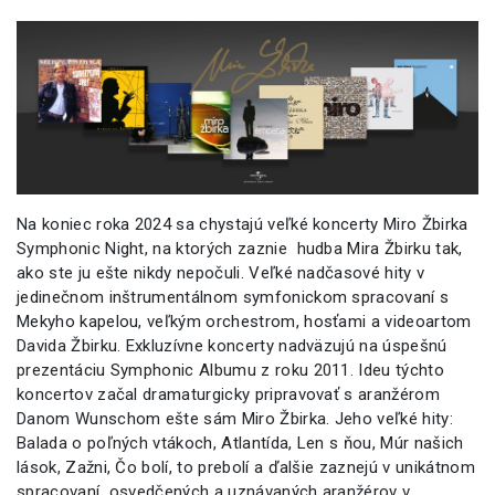
Na koniec roka 2024 sa chystajú veľké koncerty Miro Žbirka
Symphonic Night, na ktorých zaznie hudba Mira Žbirku tak,
ako ste ju ešte nikdy nepočuli. Veľké nadčasové hity v
jedinečnom inštrumentálnom symfonickom spracovaní s
Mekyho kapelou, veľkým orchestrom, hosťami a videoartom
Davida Žbirku. Exkluzívne koncerty nadväzujú na úspešnú
prezentáciu Symphonic Albumu z roku 2011. Ideu týchto
koncertov začal dramaturgicky pripravovať s aranžérom
Danom Wunschom ešte sám Miro Žbirka. Jeho veľké hity:
Balada o poľných vtákoch, Atlantída, Len s ňou, Múr našich
lások, Zažni, Čo bolí, to prebolí a ďalšie zaznejú v unikátnom
spracovaní osvedčených a uznávaných aranžérov v