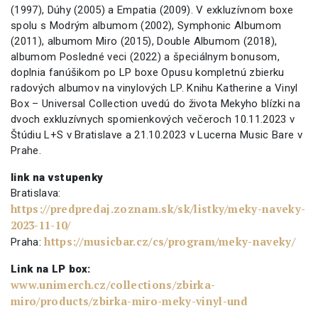
(1997), Dúhy (2005) a Empatia (2009). V exkluzívnom boxe
spolu s Modrým albumom (2002), Symphonic Albumom
(2011), albumom Miro (2015), Double Albumom (2018),
albumom Posledné veci (2022) a špeciálnym bonusom,
doplnia fanúšikom po LP boxe Opusu kompletnú zbierku
radových albumov na vinylových LP. Knihu Katherine a Vinyl
Box – Universal Collection uvedú do života Mekyho blízki na
dvoch exkluzívnych spomienkových večeroch 10.11.2023 v
Štúdiu L+S v Bratislave a 21.10.2023 v Lucerna Music Bare v
Prahe.
link na vstupenky
Bratislava:
https://predpredaj.zoznam.sk/sk/listky/meky-naveky-
2023-11-10/
https://musicbar.cz/cs/program/meky-naveky/
Praha:
Link na LP box:
www.unimerch.cz/collections/zbirka-
miro/products/zbirka-miro-meky-vinyl-und