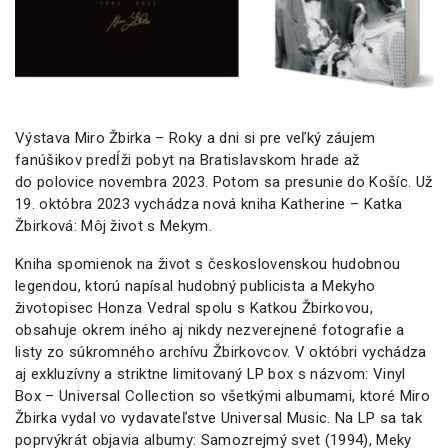
Výstava Miro Žbirka – Roky a dni si pre veľký záujem
fanúšikov predĺži pobyt na Bratislavskom hrade až
do polovice novembra 2023. Potom sa presunie do Košíc. Už
19. októbra 2023 vychádza nová kniha Katherine – Katka
Žbirková: Môj život s Mekym.
Kniha spomienok na život s československou hudobnou
legendou, ktorú napísal hudobný publicista a Mekyho
životopisec Honza Vedral spolu s Katkou Žbirkovou,
obsahuje okrem iného aj nikdy nezverejnené fotografie a
listy zo súkromného archívu Žbirkovcov. V októbri vychádza
aj exkluzívny a striktne limitovaný LP box s názvom: Vinyl
Box – Universal Collection so všetkými albumami, ktoré Miro
Žbirka vydal vo vydavateľstve Universal Music. Na LP sa tak
poprvýkrát objavia albumy: Samozrejmý svet (1994), Meky