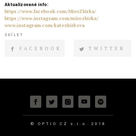
Aktualizované info:
https://www.facebook.com/MiroZbirka/
https://www.instagram.com/mirozbirka/
www.instagram.com/katezbirkova
SDÍLET
FACEBOOK
TWITTER
© OPTIO CZ s.r.o.
2018