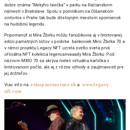
dobre známa “Mekyho lavička” v parku na Račianskom
námestí v Bratislave. Spolu s pomníkom na Olšanskom
cintoríne v Prahe tak bude dôstojným miestom spomienok
na hudobnú legendu.
Pripomenúť si Mira Žbirku môžu fanúšikovia aj v limitovanej
edícii pamätných listov v podobe bankoviek Miro Žbirka 70 a
v rámci projektu Legacy NFT uzrela svetlo sveta prvá
oficiálna NFT kolekcia legencanvaaady Mira Žbirku. Pod
názvom MIRO 70 sa skrýva nielen virtuálna kartička v
limitovanom počte, ale aj z rôzne výhody a zaujímavostí pre
jej držiteľov.
eshop.memoeuro.sk
www.legacy-
Viac info na:
a
nft.com