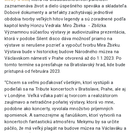
zaznamenáva život a dielo úspešného speváka a skladateľa.
Dobové dokumenty a artefakty zachytávajú jednotlivé
obdobia tvorby veľkých hitov legendy a sú zoradnené podľa
kapitol knihy Honzu Vedrala: Miro Žbirka - Zblízka.
Významnou súčasťou výstavy je audiovizuálna prezentácia,
ktorá v podobe Silent disco dáva možnosť priamo na
výstave si nerušene pozrieť a vypočuť tvorbu Mira Žbirku.
Výstava bude v historickej budove Národného múzea na
Václavskom námestí v Prahe otvorená až do 1.1.2023. Po
tomto termíne sa presťahuje na Bratislavský hrad, kde bude
prístupná od februára 2023.
“Chcem sa veľmi poďakovať všetkým, ktorí vystúpili a
podieľali sa na Tribute koncertoch v Bratislave, Prahe, ale aj
v Londýne. Veľká vďaka patrí aj tvorcom a realizátorom
zaujímavo a netradične poňatej výstavy, ktorá vo mne,
podobne ako koncerty, vyvolala množstvo príjemných
spomienok. A samozrejme aj fanúšikom, ktorí vytvorili na
koncertoch fantastickú atmosféru. Mekymu by sa určite
páčilo, že má veľký plagát na budove múzea na Václaváku a