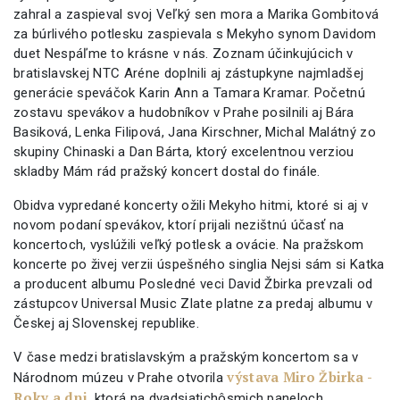
zahral a zaspieval svoj Veľký sen mora a Marika Gombitová
za búrlivého potlesku zaspievala s Mekyho synom Davidom
duet Nespáľme to krásne v nás. Zoznam účinkujúcich v
bratislavskej NTC Aréne doplnili aj zástupkyne najmladšej
generácie speváčok Karin Ann a Tamara Kramar. Početnú
zostavu spevákov a hudobníkov v Prahe posilnili aj Bára
Basiková, Lenka Filipová, Jana Kirschner, Michal Malátný zo
skupiny Chinaski a Dan Bárta, ktorý excelentnou verziou
skladby Mám rád pražský koncert dostal do finále.
Obidva vypredané koncerty ožili Mekyho hitmi, ktoré si aj v
novom podaní spevákov, ktorí prijali nezištnú účasť na
koncertoch, vyslúžili veľký potlesk a ovácie. Na pražskom
koncerte po živej verzii úspešného singlia Nejsi sám si Katka
a producent albumu Posledné veci David Žbirka prevzali od
zástupcov Universal Music Zlate platne za predaj albumu v
Českej aj Slovenskej republike.
V čase medzi bratislavským a pražským koncertom sa v
výstava Miro Žbirka -
Národnom múzeu v Prahe otvorila
Roky a dni
, ktorá na dvadsiatichôsmich paneloch