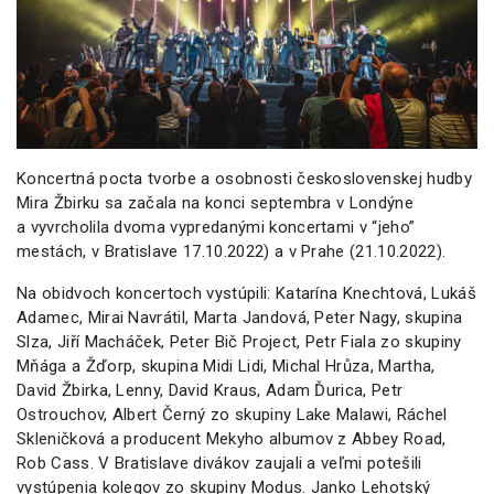
Koncertná pocta tvorbe a osobnosti československej hudby
Mira Žbirku sa začala na konci septembra v Londýne
a vyvrcholila dvoma vypredanými koncertami v “jeho”
mestách, v Bratislave 17.10.2022) a v Prahe (21.10.2022).
Na obidvoch koncertoch vystúpili: Katarína Knechtová, Lukáš
Adamec, Mirai Navrátil, Marta Jandová, Peter Nagy, skupina
Slza, Jiří Macháček, Peter Bič Project, Petr Fiala zo skupiny
Mňága a Žďorp, skupina Midi Lidi, Michal Hrůza, Martha,
David Žbirka, Lenny, David Kraus, Adam Ďurica, Petr
Ostrouchov, Albert Černý zo skupiny Lake Malawi, Ráchel
Skleničková a producent Mekyho albumov z Abbey Road,
Rob Cass. V Bratislave divákov zaujali a veľmi potešili
vystúpenia kolegov zo skupiny Modus. Janko Lehotský