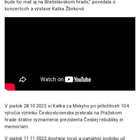
bude ho mať aj na Bratislavskom hrade,” povedala o
koncertoch a výstave Katka Žbirková.
V piatok 28.10.2022 si Katka za Mekyho pri príležitosti 104.
výročia vzninku Československa prebrala na Pražskom
hrade štátne vyznamenie prezidenta Českej rebubliky in
memoriam.
V piatok 11.11.2022 dostane novú a pamätnú podobu už