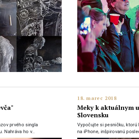
18. marec 2018
evča"
Meky k aktuálnym u
Slovensku
názov prvého singla
Vypočujte si pesničku, ktorú
u. Nahráva ho v…
na iPhone, inšpirovanú posl