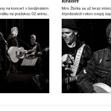
Reader
lasy na koncert v londýnském
Miro Žbirka sa už teraz inten
erálku na pražskou O2 arénu…
štyridsiatich rokov svojej ús