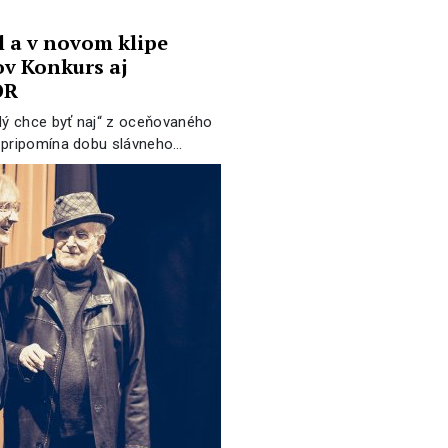
 a v novom klipe
v Konkurs aj
OR
dý chce byť naj“ z oceňovaného
 pripomína dobu slávneho…