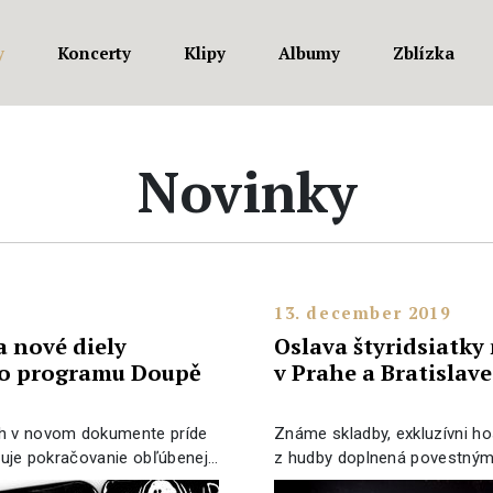
y
Koncerty
Klipy
Albumy
Zblízka
Novinky
13. december 2019
 nové diely
Oslava štyridsiatky
ho programu Doupě
v Prahe a Bratislave
eh v novom dokumente príde
Známe skladby, exkluzívni ho
avuje pokračovanie obľúbenej…
z hudby doplnená povestn