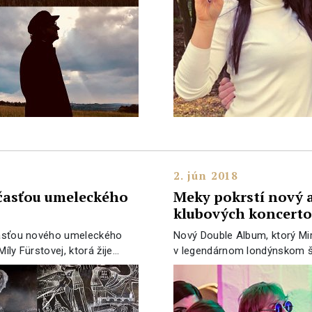
2. jún 2018
účasťou umeleckého
Meky pokrstí nový 
klubových koncert
účasťou nového umeleckého
Nový Double Album, ktorý Mi
íly Fürstovej, ktorá žije…
v legendárnom londýnskom š