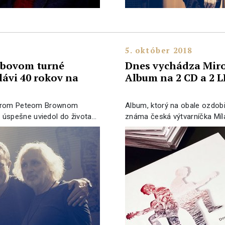
5. október 2018
ubovom turné
Dnes vychádza Miro
lávi 40 rokov na
Album na 2 CD a 2 L
tárom Peteom Brownom
Album, ktorý na obale ozdob
spešne uviedol do života…
známa česká výtvarníčka Míla