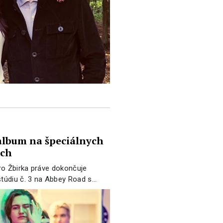
album na špeciálnych
och
ro Žbirka práve dokončuje
túdiu č. 3 na Abbey Road s…