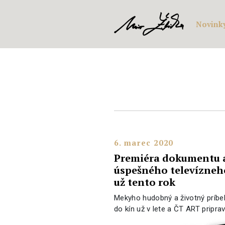
Novink
6. marec 2020
Premiéra dokumentu a
úspešného televízne
už tento rok
Mekyho hudobný a životný príb
do kín už v lete a ČT ART pripr