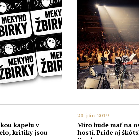
20. jún 2019
ckou kapelu v
Miro bude mať na o
lo, kritiky jsou
hostí. Príde aj škót