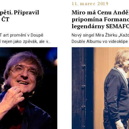
11. marec 2019
pěti. Připravil
Miro má Cenu Anděl
 ČT
pripomína Formano
legendárny SEMAF
T art promění v Doupě
Nový singel Mira Žbirku „Kaž
 nejen jako zpěvák, ale v…
Double Albumu vo videoklipe