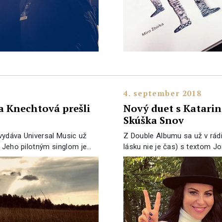
4. september 2018
a Knechtová prešli
Nový duet s Katari
Skúška Snov
vydáva Universal Music už
Z Double Albumu sa už v rádi
. Jeho pilotným singlom je…
lásku nie je čas) s textom 