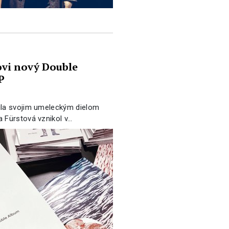
vi nový Double
P
ila svojim umeleckým dielom
 Fürstová vznikol v…