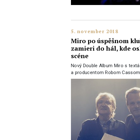
5. november 2018
Miro po úspěšnom kl
zamieri do hál, kde os
scéne
Nový Double Album Miro s tex
a producentom Robom Cassom ú