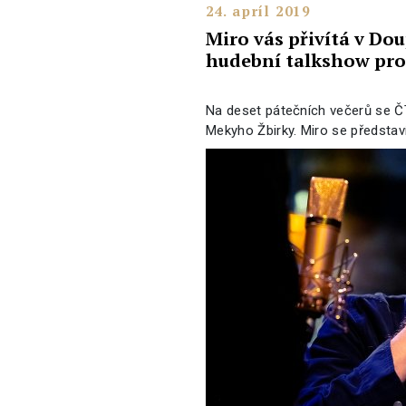
24. apríl 2019
Miro vás přivítá v Dou
hudební talkshow pro
Na deset pátečních večerů se Č
Mekyho Žbirky. Miro se představí