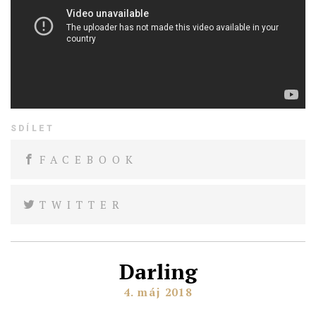
SDÍLET
FACEBOOK
TWITTER
Darling
4. máj 2018