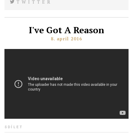
TWITTER
I've Got A Reason
8. apríl 2016
SDÍLET