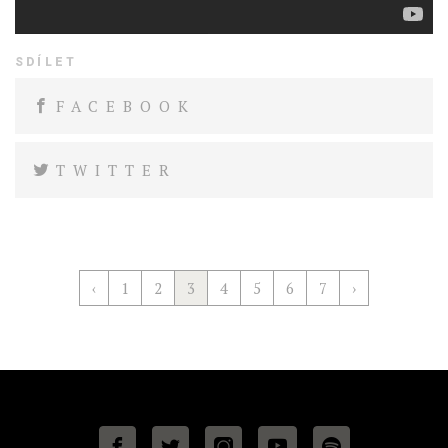
SDÍLET
FACEBOOK
TWITTER
‹
1
2
3
4
5
6
7
›