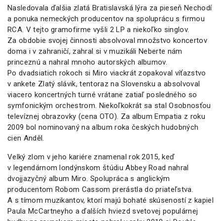
Nasledovala ďalšia zlatá Bratislavská lýra za pieseň Nechodí
a ponuka nemeckých producentov na spoluprácu s firmou
RCA. V tejto gramofirme vyšli 2 LP a niekoľko singlov.
Za obdobie svojej činnosti absolvoval množstvo koncertov
doma i v zahraničí, zahral si v muzikáli Neberte nám
princeznú a nahral mnoho autorských albumov.
Po dvadsiatich rokoch si Miro viackrát zopakoval víťazstvo
v ankete Zlatý slávik, tentoraz na Slovensku a absolvoval
viacero koncertných turné vrátane zatiaľ posledného so
symfonickým orchestrom. Niekoľkokrát sa stal Osobnosťou
televíznej obrazovky (cena OTO). Za album Empatia z roku
2009 bol nominovaný na album roka českých hudobných
cien Anděl.
Velký zlom v jeho kariére znamenal rok 2015, keď
v legendárnom londýnskom štúdiu Abbey Road nahral
dvojjazyčný album Miro. Spolupráca s anglickým
producentom Robom Cassom prerástla do priateľstva.
A s tímom muzikantov, ktorí majú bohaté skúseností z kapiel
Paula McCartneyho a ďalších hviezd svetovej populárnej