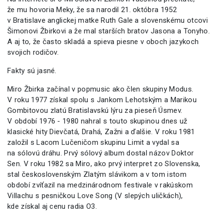
že mu hovoria Meky, že sa narodil 21. októbra 1952
v Bratislave anglickej matke Ruth Gale a slovenskému otcovi
Šimonovi Žbirkovi a že mal starších bratov Jasona a Tonyho.
A aj to, že často skladá a spieva piesne v oboch jazykoch
svojich rodičov.
Fakty sú jasné.
Miro Žbirka začínal v popmusic ako člen skupiny Modus.
V roku 1977 získal spolu s Jankom Lehotským a Marikou
Gombitovou zlatú Bratislavskú lýru za pieseň Úsmev.
V období 1976 - 1980 nahral s touto skupinou dnes už
klasické hity Dievčatá, Drahá, Zažni a ďalšie. V roku 1981
založil s Lacom Lučeničom skupinu Limit a vydal sa
na sólovú dráhu. Prvý sólový album dostal názov Doktor
Sen. V roku 1982 sa Miro, ako prvý interpret zo Slovenska,
stal československým Zlatým slávikom a v tom istom
období zvíťazil na medzinárodnom festivale v rakúskom
Villachu s pesničkou Love Song (V slepých uličkách),
kde získal aj cenu radia O3.