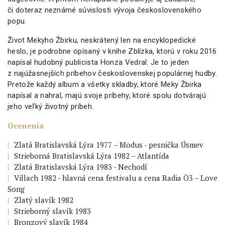
či doteraz neznámé súvislosti vývoja československého
popu.
Život Mekyho Žbirku, neskrátený len na encyklopedické
heslo, je podrobne opísaný v knihe Zblízka, ktorú v roku 2016
napísal hudobný publicista Honza Vedral. Je to jeden
z najúžasnejších príbehov československej populárnej hudby.
Pretože každý album a všetky skladby, ktoré Meky Žbirka
napísal a nahral, majú svoje príbehy, ktoré spolu dotvárajú
jeho veľký životný príbeh.
Ocenenia
Zlatá Bratislavská Lýra 1977 – Modus - pesnička Úsmev
Strieborná Bratislavská Lýra 1982 – Atlantída
Zlatá Bratislavská Lýra 1983 - Nechodí
Villach 1982 - hlavná cena festivalu a cena Radia Ö3 – Love
Song
Zlatý slavík 1982
Strieborný slavík 1983
Bronzový slavík 1984