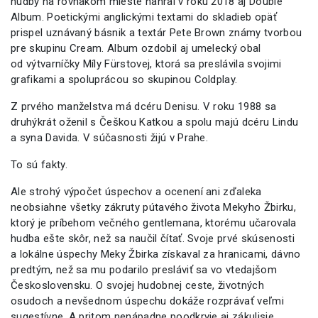
hudby na rovnakom mieste nahral v roku 2018 aj Double
Album. Poetickými anglickými textami do skladieb opäť
prispel uznávaný básnik a textár Pete Brown známy tvorbou
pre skupinu Cream. Album ozdobil aj umelecký obal
od výtvarníčky Míly Fürstovej, ktorá sa preslávila svojimi
grafikami a spoluprácou so skupinou Coldplay.
Z prvého manželstva má dcéru Denisu. V roku 1988 sa
druhýkrát oženil s Češkou Katkou a spolu majú dcéru Lindu
a syna Davida. V súčasnosti žijú v Prahe.
To sú fakty.
Ale strohý výpočet úspechov a ocenení ani zďaleka
neobsiahne všetky zákruty pútavého života Mekyho Žbirku,
ktorý je príbehom večného gentlemana, ktorému učarovala
hudba ešte skôr, než sa naučil čítať. Svoje prvé skúsenosti
a lokálne úspechy Meky Žbirka získaval za hranicami, dávno
predtým, než sa mu podarilo presláviť sa vo vtedajšom
Československu. O svojej hudobnej ceste, životných
osudoch a nevšednom úspechu dokáže rozprávať veľmi
sugestívne. A pritom nenápadne poodkryje aj zákulisie,