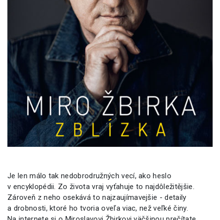
Je len málo tak nedobrodružných vecí, ako heslo
v encyklopédii. Zo života vraj vyťahuje to najdôležitějšie.
Zároveň z neho osekává to najzaujímavejšie - detaily
a drobnosti, ktoré ho tvoria oveľa viac, než veľké činy.
Na internete si o Miroslavovi Žbirkovi väčšinou prečítate,