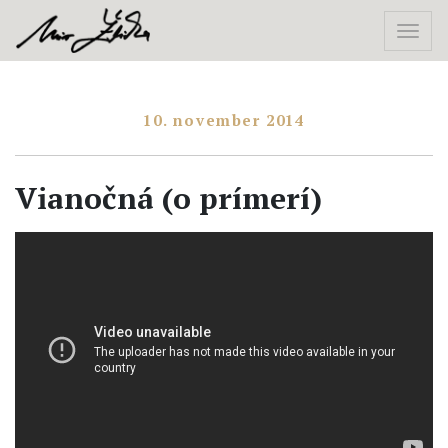
10. november 2014
Vianočná
(o prímerí)