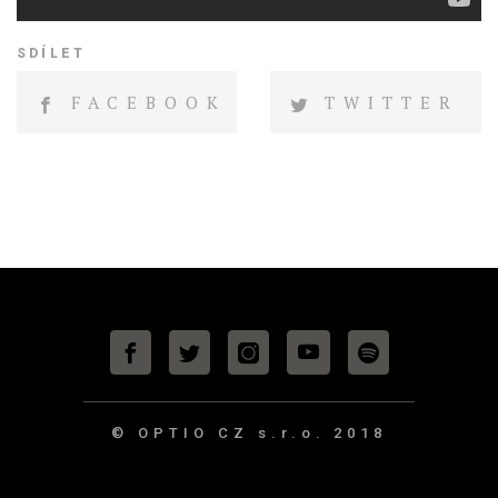
SDÍLET
FACEBOOK
TWITTER
© OPTIO CZ s.r.o.
2018