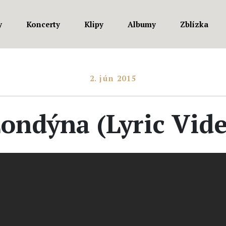
y
Koncerty
Klipy
Albumy
Zblízka
2. jún 2015
 Londýna
(Lyric Vid