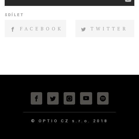
SDÍLET
FACEBOOK
TWITTER
© OPTIO CZ s.r.o.
2018