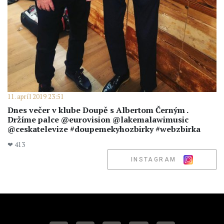
11. apríl 2019 23:51
Dnes večer v klube Doupě s Albertom Černým .
Držíme palce @eurovision @lakemalawimusic
@ceskatelevize #doupemekyhozbirky #webzbirka
❤ 413
INSTAGRAM