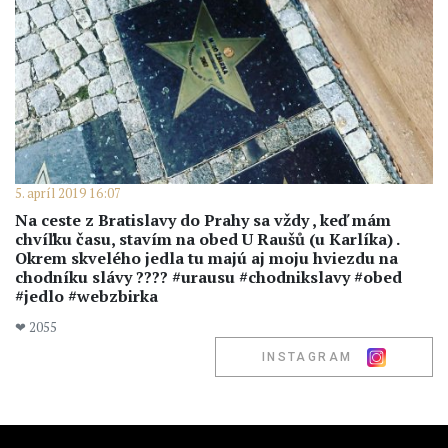
5. apríl 2019 16:07
Na ceste z Bratislavy do Prahy sa vždy , keď mám
chvíľku času, stavím na obed U Raušů (u Karlíka) .
Okrem skvelého jedla tu majú aj moju hviezdu na
chodníku slávy ???? #urausu #chodnikslavy #obed
#jedlo #webzbirka
❤ 2055
INSTAGRAM