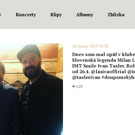
y
Koncerty
Klipy
Albumy
Zblízka
24. marec 2019 18:02
Dnes som mal opäť v klube
Slovenská legenda Milan L
IMT Smile Ivan Tasler. Boli
od 26.4. @lasicaofficial 
@taslerivan #doupemekyh
❤ 628