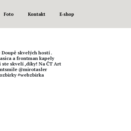
Foto
Kontakt
E‑shop
 Doupě skvelých hostí .
asica a frontman kapely
 ste skvelí ,díky! Na ČT Art
@imtsmile @mirotasler
ozbirky #webzbirka