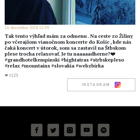
16. december 2018 15:09
Tak tento výhľad mám za odmenu . Na ceste zo Žiliny
po včerajšom vianočnom koncerte do Košíc , kde nás
čaká koncert v útorok, som sa zastavil na Štbskom
plese trocha relaxovať. Je tu naaaaadherne?❤️
#grandhotelkempinski #hightatras #strbskepleso
#relax #mountains #slovakia #webzbirka
❤ 1123
INSTAGRAM