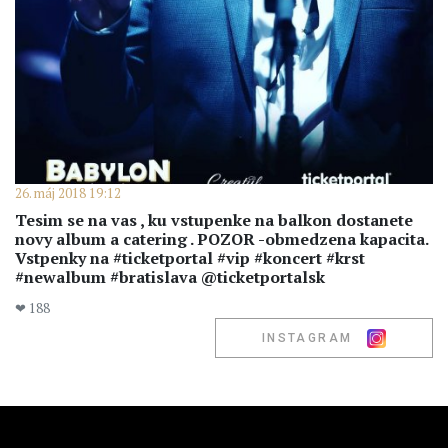
26. máj 2018 19:12
Tesim se na vas , ku vstupenke na balkon dostanete
novy album a catering . POZOR -obmedzena kapacita.
Vstpenky na #ticketportal #vip #koncert #krst
#newalbum #bratislava @ticketportalsk
❤ 188
INSTAGRAM