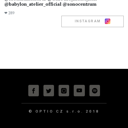
@babylon_atelier_official @sonocentrum
❤ 289
INSTAGRAM
© OPTIO CZ s.r.o.
2018