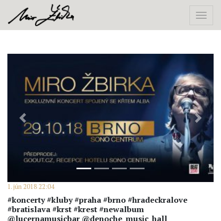
Previous
Next
1. jún 2018 22:04
#koncerty #kluby #praha #brno #hradeckralove
#bratislava #krst #krest #newalbum
@lucernamusicbar @denoche_music_hall