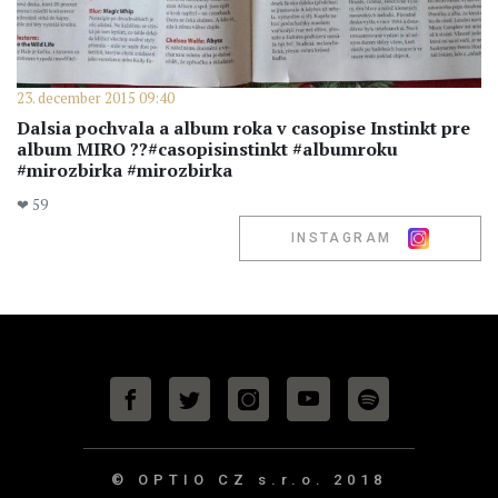
23. december 2015 09:40
Dalsia pochvala a album roka v casopise Instinkt pre
album MIRO ??#casopisinstinkt #albumroku
#mirozbirka #mirozbirka
❤ 59
INSTAGRAM
© OPTIO CZ s.r.o.
2018