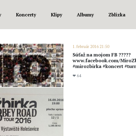
y
Koncerty
Klipy
Albumy
Zblízka
1. február 2016 21:50
Súťaž na mojom FB ?????
www.facebook.com/MiroZbi
#mirozbirka #koncert #tur
❤ 64