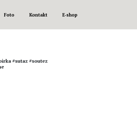
Foto
Kontakt
E‑shop
rka #sutaz #soutez
ne