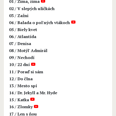
01
/
Zima, zima
02
/
V slepých uličkách
03
/
Zažni
04
/
Balada o pol'ných vtákoch
05
/
Biely kvet
06
/
Atlantída
07
/
Denisa
08
/
Motýl' Admirál
09
/
Nechodí
10
/
22 dní
11
/
Poraď si sám
12
/
Do člna
13
/
Mesto spí
14
/
Dr. Jekyll a Mr. Hyde
15
/
Katka
16
/
Zlomky
17
/
Len s ňou