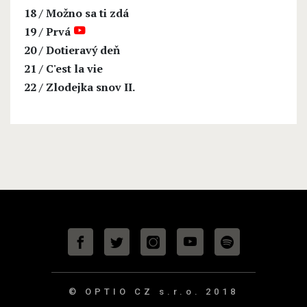
18
/
Možno sa ti zdá
19
/
Prvá
20
/
Dotieravý deň
21
/
C'est la vie
22
/
Zlodejka snov II.
© OPTIO CZ s.r.o.
2018